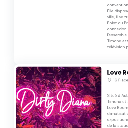
convention
Elle dispos
ville, il s
Point du P
connexion 
l'ensemble 
Timone est
télévision pa
Love R
16 Plac
Situé à Au
Timone et à
Love Room 
climatisati
exposition
de la stat