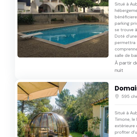
Situé à Au
hébergemen
bénéficier
parking priv
se trouve 
Doté d'une
permettra 
comprennen
salle de bai
À partir d
nuit
Domai
595 che
Situé à Au
Timone, le
extérieure 
profiter d'