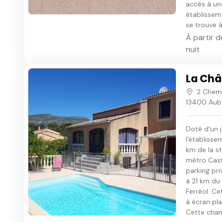
accès à une
établisseme
se trouve à
À partir d
nuit
La Ch
2 Chemi
13400 Aub
Doté d'un j
l'établiss
km de la s
métro Cast
parking pri
à 21 km du
Ferréol. C
à écran plat
Cette chamb