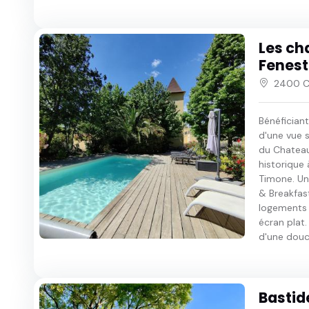
Les ch
Fenest
2400 Ch
Bénéficiant
d'une vue s
du Chateau
historique
Timone. Un 
& Breakfas
logements 
écran plat.
d'une douch
Bastid