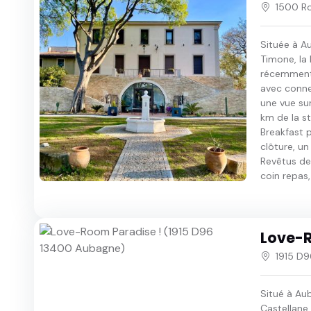
1500 R
Située à A
Timone, la
récemment
avec connex
une vue sur
km de la s
Breakfast 
clôture, u
Revêtus de
coin repas, 
Love-R
1915 D
Situé à Au
Castellane