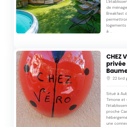
L'établisse
de ménage.
Breakfast 
permettront
logements d
à ...
CHEZ V
privée
Baume 
22 brd
Situé à Aub
Timone et 
l'établiss
proche Cas
hébergemen
une connexi