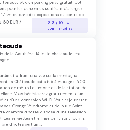
 terrasse et d'un parking privé gratuit. Cet
nt pour les personnes souffrant d'allergies
 17 km du parc des expositions et centre de ...
e 60 EUR /
8.8 / 10
- 48
commentaires
âteaude
n de la Gauthière, 14 lot la chateaude-est -
agne
ardin et offrant une vue sur la montagne,
ement La Châteaude est situé à Aubagne, à 20
tation de métro La Timone et de la station de
ellane. Vous bénéficierez gratuitement d'un
vé et d'une connexion Wi-Fi. Vous séjournerez
 stade Orange Vélodrome et de la rue Saint-
ette chambre d'hôtes dispose d'une télévision
. Les serviettes et le linge de lit sont fournis.
re d'hôtes sert un ...