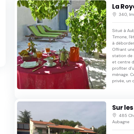
La Roy
340, Im
Situé à Au
Timone, l'
à débordeme
Offrant une 
station de
et centre 
profiter d
ménage. Ce
privée, un 
Sur le
485 Ch
Aubagne