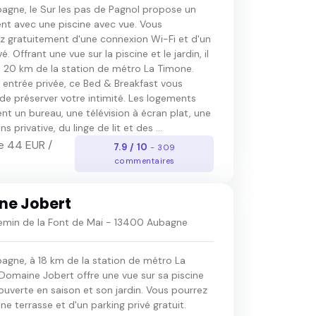
bagne, le Sur les pas de Pagnol propose un
t avec une piscine avec vue. Vous
ez gratuitement d'une connexion Wi-Fi et d'un
é. Offrant une vue sur la piscine et le jardin, il
à 20 km de la station de métro La Timone.
 entrée privée, ce Bed & Breakfast vous
de préserver votre intimité. Les logements
t un bureau, une télévision à écran plat, une
ns privative, du linge de lit et des ...
e 44 EUR /
7.9 / 10
- 309
commentaires
ne Jobert
min de la Font de Mai - 13400 Aubagne
bagne, à 18 km de la station de métro La
 Domaine Jobert offre une vue sur sa piscine
ouverte en saison et son jardin. Vous pourrez
une terrasse et d'un parking privé gratuit.