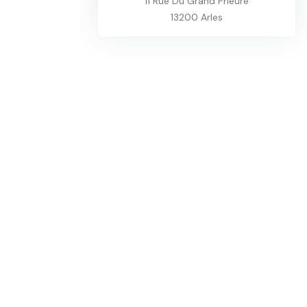
11 Rue Du Grand Prieuré
13200 Arles