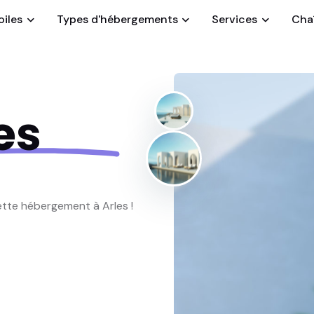
oiles
Types d'hébergements
Services
Chaî
es
ette hébergement à Arles !