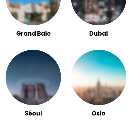
Grand Baie
Dubai
Séoul
Oslo