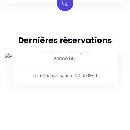
Dernières réservations
Eklo Hotels Lille
6 rue professeur Langevin
59000 Lille
Dernière réservation : 2025-12-21