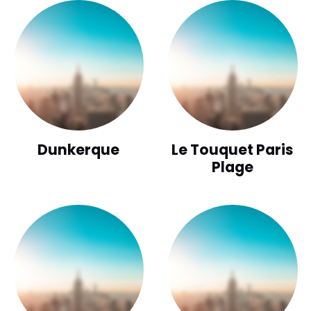
Dunkerque
Le Touquet Paris
Plage