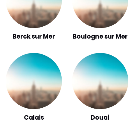
Berck sur Mer
Boulogne sur Mer
Calais
Douai