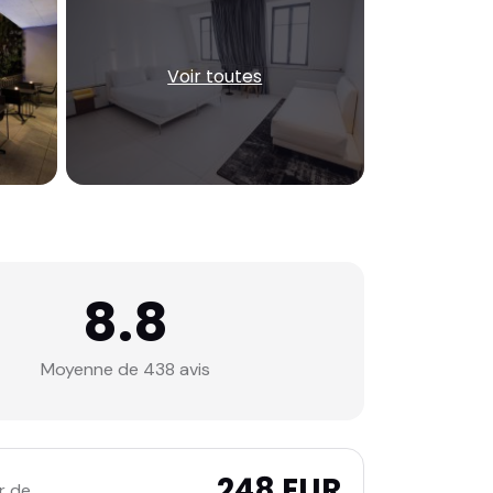
Voir toutes
8.8
Moyenne de 438 avis
248 EUR
r de