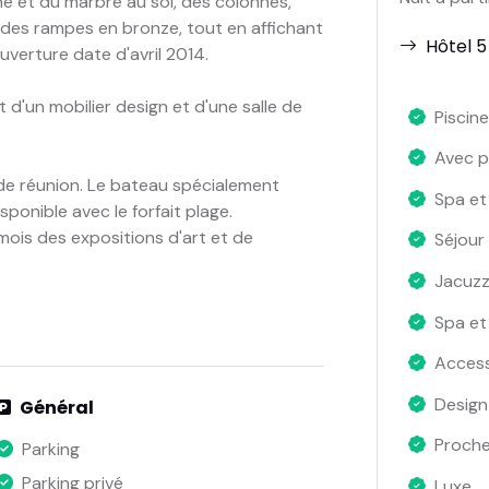
e et du marbre au sol, des colonnes,
t des rampes en bronze, tout en affichant
Hôtel 5
verture date d'avril 2014.
d'un mobilier design et d'une salle de
Piscine
Avec p
 de réunion. Le bateau spécialement
Spa et
sponible avec le forfait plage.
mois des expositions d'art et de
Séjour
Jacuzz
Spa et
Access
Design
Général
Proche
Parking
Parking privé
Luxe