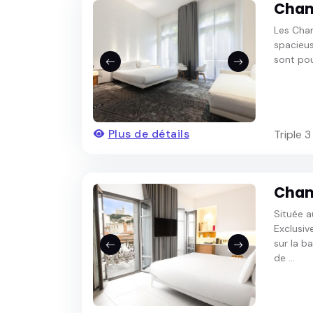
Cham
Les Cham
spacieus
sont pou
Plus de détails
Triple 
Cham
Située 
Exclusiv
sur la b
de ...