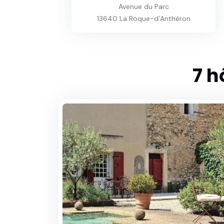
Avenue du Parc
13640 La Roque-dʼAnthéron
7 h