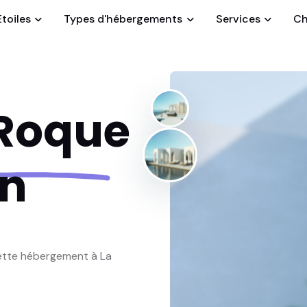
Etoiles
Types d'hébergements
Services
Ch
 Roque
on
uette hébergement à La