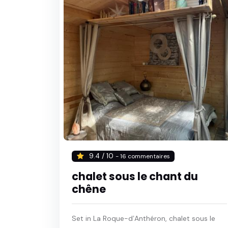
9.4 / 10
- 16 commentaires
chalet sous le chant du
chêne
Set in La Roque-dʼAnthéron, chalet sous le