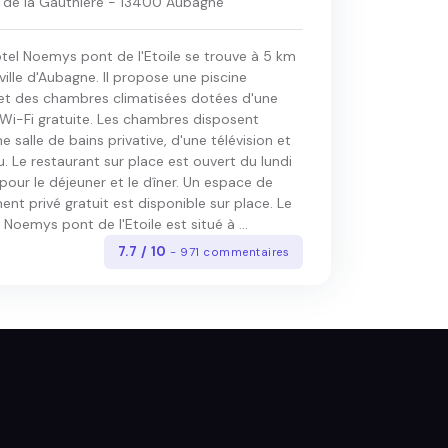
de la Gauthière - 13400 Aubagne
otel Noemys pont de l'Etoile se trouve à 5 km
ille d'Aubagne. Il propose une piscine
 et des chambres climatisées dotées d'une
Wi-Fi gratuite. Les chambres disposent
e salle de bains privative, d'une télévision et
. Le restaurant sur place est ouvert du lundi
our le déjeuner et le dîner. Un espace de
nt privé gratuit est disponible sur place. Le
 Noemys pont de l'Etoile est situé à ...
7.7 / 10
- 971 commentaires