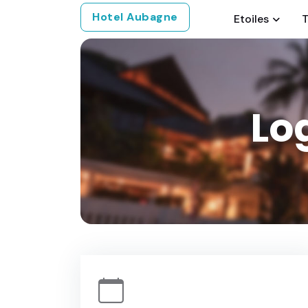
Hotel Aubagne
Etoiles
T
Lo