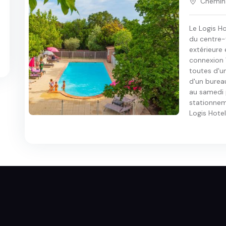
Chemin 
Le Logis H
du centre-v
extérieure
connexion 
toutes d'un
d'un bureau
au samedi p
stationneme
Logis Hotel