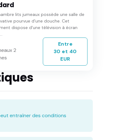
dard
ambre lits jumeaux possède une salle de
ivative pourvue d'une douche. Cet
ent dispose d'une télévision à écran
..
Entre
meaux 2
30 et 40
nes
EUR
tiques
eut entraîner des conditions