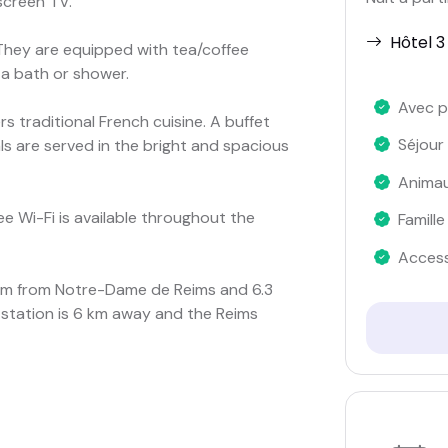
screen TV.
Hôtel 3
 They are equipped with tea/coffee
 a bath or shower.
Avec p
 traditional French cuisine. A buffet
Séjour
s are served in the bright and spacious
Anima
e Wi-Fi is available throughout the
Famille
Access
.9 km from Notre-Dame de Reims and 6.3
 station is 6 km away and the Reims