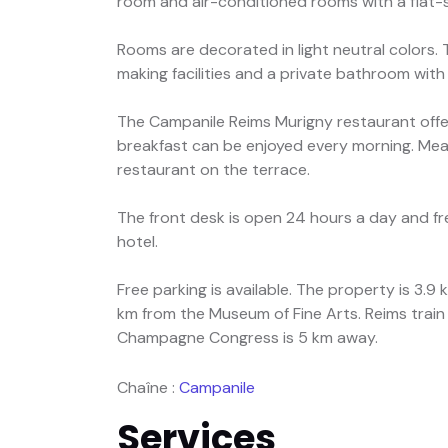
room and air-conditioned rooms with a flat-
Rooms are decorated in light neutral colors.
making facilities and a private bathroom with
The Campanile Reims Murigny restaurant offers
breakfast can be enjoyed every morning. Meal
restaurant on the terrace.
The front desk is open 24 hours a day and fre
hotel.
Free parking is available. The property is 3
km from the Museum of Fine Arts. Reims train
Champagne Congress is 5 km away.
Chaîne :
Campanile
Services