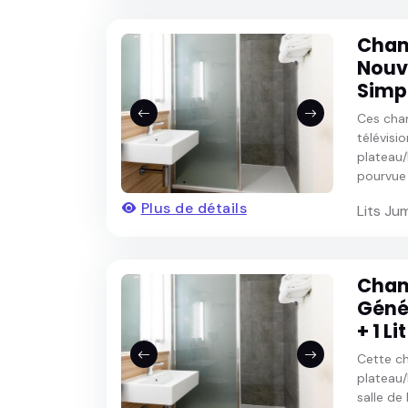
Cham
Nouve
Simp
Ces cha
télévisio
plateau/b
pourvue .
Plus de détails
Lits Ju
Cham
Géné
+ 1 Li
Cette ch
plateau/
salle de