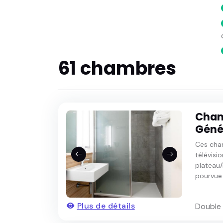
61 chambres
Cham
Génér
Ces cha
télévisio
plateau/b
pourvue .
Plus de détails
Double