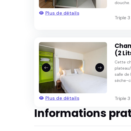
douche. .
Plus de détails
Triple 
Cham
(2 Li
Cette ch
plateau/
salle de
sèche-ch
Plus de détails
Triple 
Informations pra