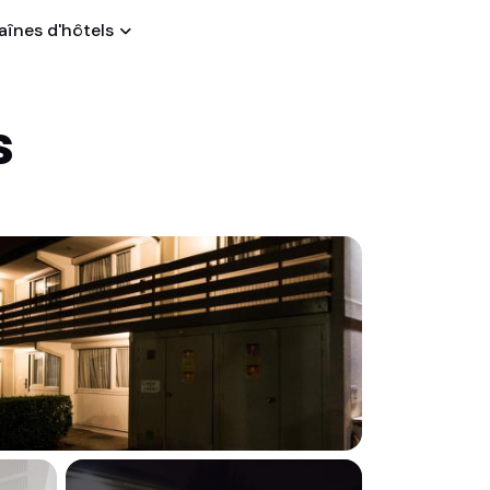
înes d'hôtels
s