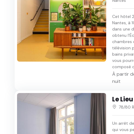
Nantes
Cet hôtel 2
Nantes, à 
dans une d
obtenu l'Éc
chambres d
télévision 
bains priva
vous pourr
composé de 
À partir d
nuit
Le Lieu
78/80 
Un arrêt de
qui vous p