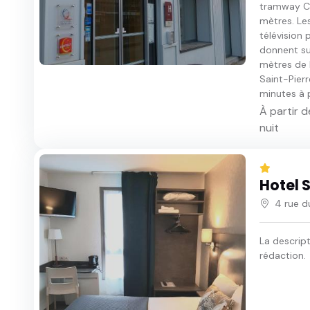
tramway Co
mètres. Le
télévision 
donnent su
mètres de l
Saint-Pier
minutes à pi
À partir d
nuit
Hotel S
4 rue d
La descrip
rédaction.