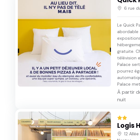
6 rue 
Le Quick Pa
abordable 
expositions
hébergemen
gratuite. 
télévision 
Palace sert
pourrez ég
automatiqu
Palace met 
À partir d
nuit
Logis 
12 Allé