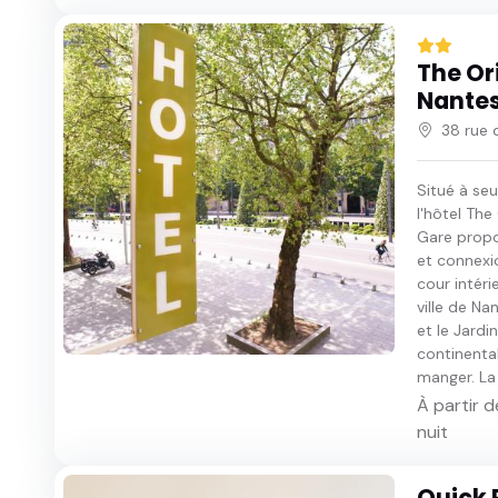
The Ori
Nantes
38 rue 
Situé à se
l'hôtel The
Gare propo
et connexio
cour intéri
ville de Na
et le Jardi
continental
manger. La 
À partir d
nuit
Quick 