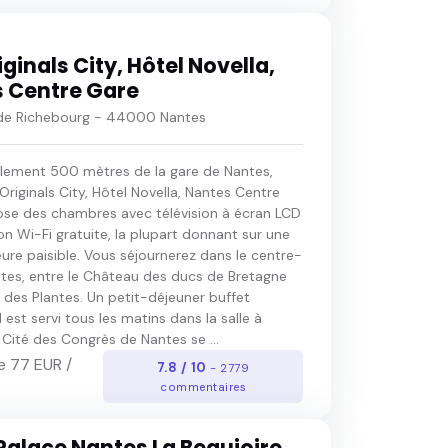
ginals City, Hôtel Novella,
 Centre Gare
de Richebourg - 44000 Nantes
ulement 500 mètres de la gare de Nantes,
 Originals City, Hôtel Novella, Nantes Centre
se des chambres avec télévision à écran LCD
n Wi-Fi gratuite, la plupart donnant sur une
eure paisible. Vous séjournerez dans le centre-
ntes, entre le Château des ducs de Bretagne
n des Plantes. Un petit-déjeuner buffet
 est servi tous les matins dans la salle à
Cité des Congrès de Nantes se ...
e 77 EUR /
7.8 / 10
- 2779
commentaires
Palace Nantes La Beaujoire