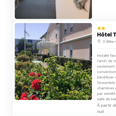
Hôtel 
3 Allé
Installé fa
l'arrêt de 
seulement 
convention
bénéficier
l'ensemble 
chambres d
par satelli
salle de ba
À partir d
nuit