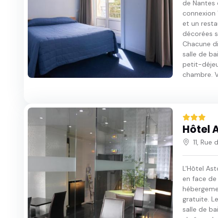
de Nantes 
connexion W
et un resta
décorées s
Chacune di
salle de ba
petit-déjeu
chambre. Vo
Hôtel 
11, Rue
L'Hôtel Ast
en face de
hébergemen
gratuite. 
salle de ba