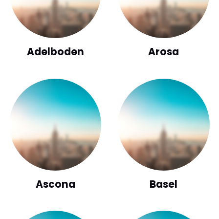
Adelboden
Arosa
Ascona
Basel