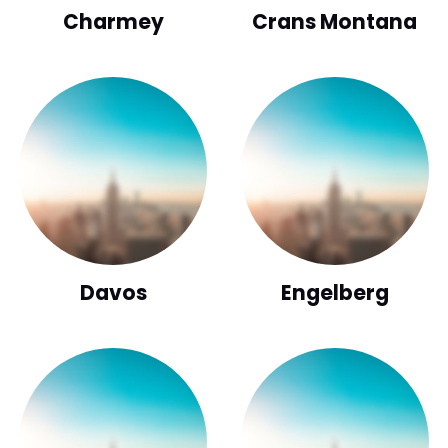
Charmey
Crans Montana
Davos
Engelberg