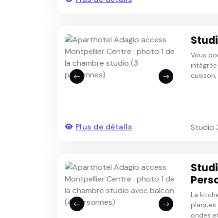
Stud
Vous pou
intégrée
cuisson, 
Plus de détails
Studio 
Studi
Pers
La kitch
plaques 
ondes et 