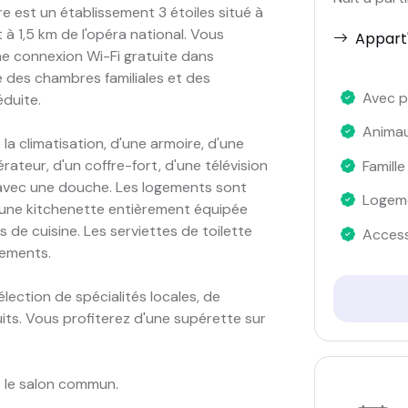
e est un établissement 3 étoiles situé à
t à 1,5 km de l'opéra national. Vous
Appart'
une connexion Wi-Fi gratuite dans
e des chambres familiales et des
Avec p
duite.
Anima
la climatisation, d'une armoire, d'une
rateur, d'un coffre-fort, d'une télévision
Famille
e avec une douche. Les logements sont
Logeme
d'une kitchenette entièrement équipée
 de cuisine. Les serviettes de toilette
Access
ogements.
ection de spécialités locales, de
its. Vous profiterez d'une supérette sur
 le salon commun.