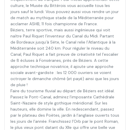
culture, le Musée du Bittérois vous accueille tous les
jours sauf le lundi. Vous pouvez aussi vous rendre un jour
de match au mythique stade de la Méditerranée pour
acclamer ASHB, 11 fois championne de France.
Béziers, terre sportive, mais aussi ingénieuse qui voit
naître Paul Riquet l’inventeur du Canal du Midi. Partant
de Bordeaux jusqu’à Sète, le Canal relie l’Atlantique à la
Méditerranée soit 240 km. Pour réguler le niveau du
Canal, Paul Riquet a fait preuve de créativité tel l’escalier
de 8 écluses à Fonséranes, près de Béziers. A cette
approche technique novatrice, il ajoute une approche
sociale avant-gardiste : les 12 000 ouvriers se voient
octroyer le dimanche chômé (et payé) ainsi que les jours
de pluie !
Faire du tourisme fluvial au départ de Béziers est idéal.
Passez le Pont-Canal, admirez l’imposante Cathédrale
Saint-Nazaire de style gothique méridional. Sur les
hauteurs, elle domine la ville. En redescendant, passez
par le plateau des Poètes, jardin à l’anglaise ouverts tous
les jours de l’année. Franchissez l’Orb par le pont Roman,
le plus vieux pont datant du XIIe qui offre une belle vue