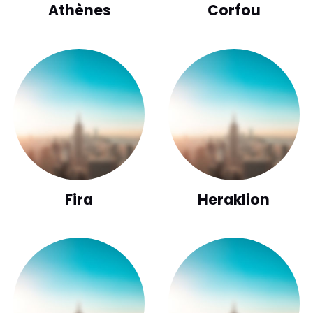
Athènes
Corfou
Fira
Heraklion