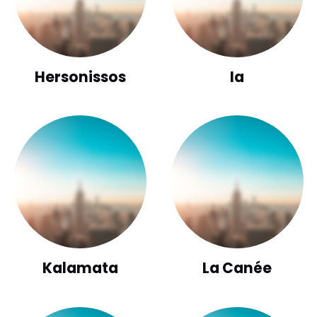
Hersonissos
Ia
Kalamata
La Canée