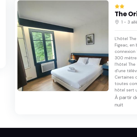
The Or
1 - 3 a
L'hôtel The
Figeac, en 
connexion W
300 mètres
l'hôtel The
d'une télév
Certaines d
toutes com
hôtel sert 
À partir d
nuit