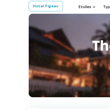
Hotel Figeac
Etoiles
Typ
Th