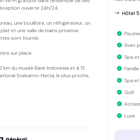
n Wi-Fi gratuite dans l'ensemble de ses
réception ouverte 24h/24.
Hôtel 5
au, une bouilloire, un réfrigérateur, un
 plat et une salle de bains privative
Piscine
ettes sont fournis.
Avec p
tins sur place.
Spa et
12 km du musée Bank Indonesia et à 15
Famille
ational Soekarno-Hatta, le plus proche,
Spa et
Golf
Access
Luxe
Général