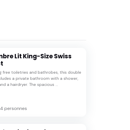
re Lit King-Size Swiss
t
g free toiletries and bathrobes, this double
ludes a private bathroom with a shower,
nd a hairdryer. The spacious ...
 4 personnes