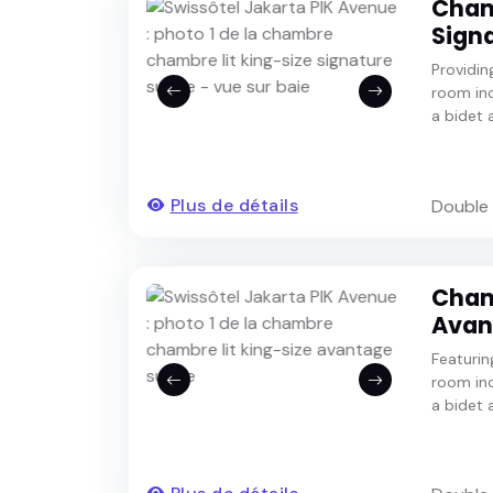
Cham
Signa
Providin
room inc
a bidet 
Plus de détails
Double
Cham
Avan
Featurin
room inc
a bidet a