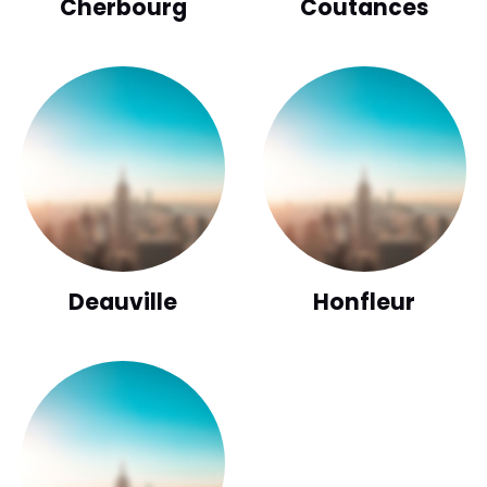
Cherbourg
Coutances
Deauville
Honfleur